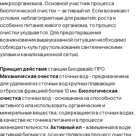
микроорганизмов. Основной участник процесса
биологической очистки — активный ил. Если возникают
условия, неблагоприятные для развития, роста и
особенно питания живого организма, то процесс
очистки ухудшается. Для предотвращения
возникновения вышеуказанной ситуации необходимо
соблюдать культуру пользования сантехническими
узлами и канализационной сетью.
Принцип действия
станции Биодевайс ПРО.
Механическая очистка
сточных вод - предназначена
для удаления из сточных вод крупных плавающих
отбросов фракцией более 10 мм.
Биологическая
очистка
сточных вод - основанана на способности
активного ила использовать органические и
минеральные вещества, содержащиеся в сточных водах,
в качестве источника питания и в процессе
жизнедеятельности.
Активный ил
– взвешенная в воде
активная биомасса, осуществляющая процесс очистки