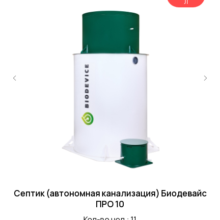
Л
йс
Септик (автономная канализация) Биодевайс
С
ПРО 10
Кол-во чел.: 11