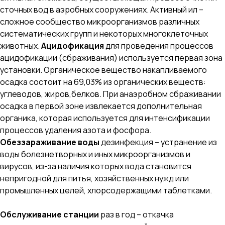
сточных вод в аэробных сооружениях. Активный ил –
сложное сообщество микроорганизмов различных
систематических групп и некоторых многоклеточных
животных.
Ацидофикация
для проведения процессов
ацидофикации (сбраживания) используется первая зона
установки. Органическое вещество накапливаемого
осадка состоит на 69,03% из органических веществ:
углеводов, жиров,белков. При анаэробном сбраживании
осадка в первой зоне извлекается дополнительная
органика, которая используется для интенсификации
процессов удаления азота и фосфора.
Обеззараживание воды
дезинфекция – устранение из
воды болезнетворных и иных микроорганизмов и
вирусов, из-за наличия которых вода становится
непригодной для питья, хозяйственных нужд или
промышленных целей, хлорсодержащими таблетками.
Обслуживание станции
раз в год – откачка