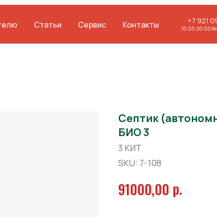
+7 921 0
телю
Статьи
Сервис
Контакты
10:00-20:00 б
Септик (автономн
БИО 3
3 КИТ
SKU:
7-108
р.
91000,00