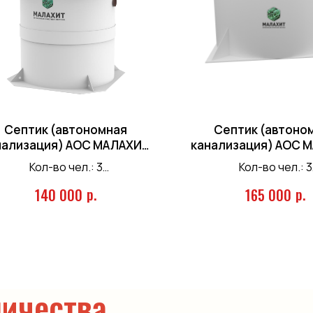
Септик (автономная
Септик (автоно
нализация) АОС МАЛАХИТ
канализация) АОС 
NERO 3 / 3ПР
GEO 3 ПР
Кол-во чел.: 3
Кол-во чел.: 3
Залп. сброс: 150 л.
Залп. сброс: 200
р.
р.
140 000
165 000
роизв-ть: 0,75 м.куб/сутки
Произв-ть: 1 м.куб
ичества