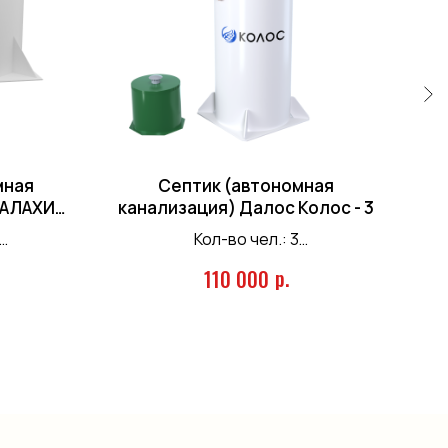
мная
Септик (автономная
МАЛАХИТ
канализация) Далос Колос - 3
Кол-во чел.: 3
 л.
Залп. сброс: 135 л.
р.
110 000
/сутки
Произв-ть: 0,6 м.куб/сутки