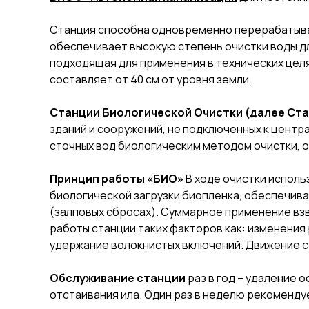
Станция способна одновременно перерабатывать
обеспечивает высокую степень очистки воды дл
подходящая для применения в технических целя
составляет от 40 cм от уровня земли.
Станции Биологической Очистки (далее Ст
зданий и сооружений, не подключенных к центр
сточных вод биологическим методом очистки, 
Принцип работы «БИО»
В ходе очистки исполь
биологической загрузки биопленка, обеспечив
(залповых сбросах). Суммарное применение вз
работы станции таких факторов как: изменения
удержание волокнистых включений. Движение ст
Обслуживание станции
раз в год – удаление 
отстаивания ила. Один раз в неделю рекоменду