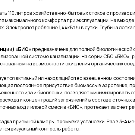
 110 литров хозяйственно-бытовых стоков с производит
я максимального комфорта при эксплуатации. На выходе 
х. Электропотребление 1,44кВт\ч в сутки. Глубина лотка
анции) «БИО»
предназначена для полной биологической о
ализованной системе канализации. На серии СБО «БИО», 
основанным на возможности окисления органических сое
зуется активный ил находящийся во взвешенном состоянии
ающая постоянное присутствие биомассы в аэротенке, пр
вешенного ила и биопленки, позволяет минимизировать 
 расхода и концентраций загрязнений в составе сточных 
очных вод и иловой смеси в «БИО», протекает за счет р
осадка приемной камеры, промывка установки. Раз в 3-4 м
ется визуальный контроль работы.