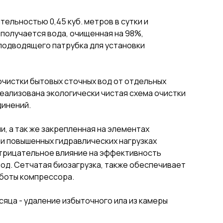
ельностью 0,45 куб. метров в сутки и
получается вода, очищенная на 98%,
 подводящего патрубка для установки
чистки бытовых сточных вод от отдельных
реализована экологически чистая схема очистки
динений.
, а так же закрепленная на элементах
и повышенных гидравлических нагрузках
отрицательное влияние на эффективность
вод. Сетчатая биозагрузка, также обеспечивает
аботы компрессора.
есяца - удаление избыточного ила из камеры