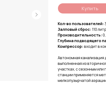
Купить
Кол-во пользователей:
Залповый сброс:
110 лит
Производительность:
0
Глубина подводящего п
Компрессор:
входит в ко
Автономная канализация д
выполненная из вторичног
участках, с сезонным или
станции применяется мет
мелкопузырчатой аэрации