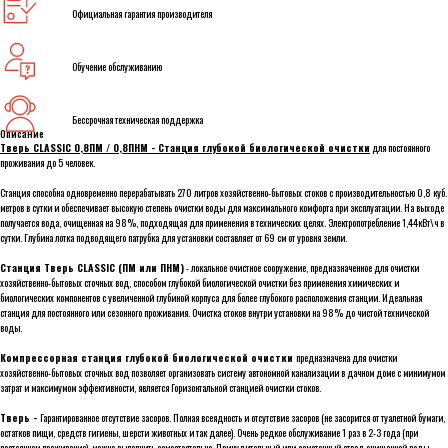
Официальная гарантия производителя
Обучение обслуживанию
Бессрочная техническая поддержка
Описание
Тверь CLASSIC 0,8ПМ / 0,8ПНМ - Станция глубокой биологической очистки
для постоянного
проживания до 5 человек.
Станция способна одновременно перерабатывать 270 литров хозяйственно-бытовых стоков с производительностью 0,8 куб.
метров в сутки и обеспечивает высокую степень очистки воды для максимального комфорта при эксплуатации. На выходе
получается вода, очищенная на 98%, подходящая для применения в технических целях. Электропотребление 1,44кВт\ч в
сутки. Глубина лотка подводящего патрубка для установки составляет от 69 cм от уровня земли.
Станция Тверь CLASSIC (ПМ или ПНМ)
- локальное очистное сооружение, предназначенное для очистки
хозяйственно-бытовых сточных вод, способом глубокой биологической очистки без применения химических и
биологических компонентов с увеличенной глубиной корпуса для более глубокого расположения станции. Идеальная
станция для постоянного или сезонного проживания. Очистка стоков внутри установки на 98% до чистой технической
воды.
Компрессорная станция глубокой биологической очистки
предназначена для очистки
хозяйственно-бытовых сточных вод позволяет организовать систему автономной канализации в дачном доме с минимумом
затрат и максимумом эффективности, является Горизонтальной станцией очистки стоков.
Тверь -
Гарантированное отсутствие засоров. Полная всеядность и отсутствие засоров (не засорится от туалетной бумаги,
остатков пищи, средств гигиены, шерсти животных и так далее). Очень редкое обслуживание 1 раз в 2-3 года (при
постоянном проживание), можно выполнить самостоятельно. Принудительный или самотечный отвод очищенной воды.