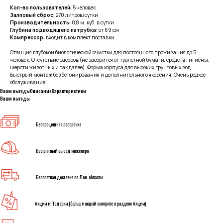
Кол-во пользователей:
5 человек
Залповый сброс:
270 литров/сутки
Производительность:
0,8 м. куб. в сутки
Глубина подводящего патрубка:
от 69 см
Компрессор:
входит в комплект поставки
Станция глубокой биологической очистки для постоянного проживания до 5
человек. Отсутствие засоров (не засорится от туалетной бумаги, средств гигиены,
шерсти животных и так далее). Форма корпуса для высоких грунтовых вод.
Быстрый монтаж без бетонирования и дополнительного якорения. Очень редкое
обслуживание.
Ваши выгоды
Описание
Характеристики
Ваши выгоды
Беспроцентная рассрочка
Бесплатный выезд инженера
Бесплатная доставка по Лен. области
Акции и Подарки (больше акций смотрите в разделе Акции)