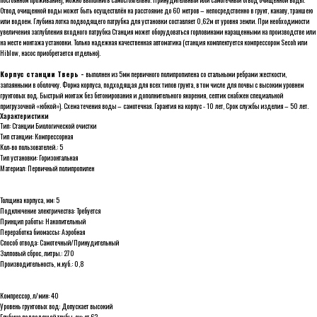
Отвод очищенной воды может быть осуществлён на расстояние до 60 метров – непосредственно в грунт, канаву, траншею
или водоем. Глубина лотка подводящего патрубка для установки составляет 0,62м от уровня земли. При необходимости
увеличения заглубления входного патрубка Станция может оборудоваться горловинами наращенными на производстве или
на месте монтажа установки. Только надежная качественная автоматика (станция комплектуется компрессором Secoh или
Hiblow, насос приобретается отдельно).
Корпус станции Тверь -
выполнен из 5мм первичного полипропилена со стальными ребрами жесткости,
запаянными в оболочку. Форма корпуса, подходящая для всех типов грунта, в том числе для почвы с высоким уровнем
грунтовых вод. Быстрый монтаж без бетонирования и дополнительного якорения, септик снабжен специальной
пригрузочной «юбкой»). Схема течения воды – самотечная. Гарантия на корпус - 10 лет, Срок службы изделия – 50 лет.
Характеристики
Тип: Станции Биологической очистки
Тип станции: Компрессорная
Кол-во пользователей.: 5
Тип установки: Горизонтальная
Материал: Первичный полипропилен
Толщина корпуса, мм: 5
Подключение электричества: Требуется
Принцип работы: Накопительный
Переработка биомассы: Аэробная
Способ отвода: Самотечный/Принудительный
Залповый сброс, литры.: 270
Производительность, м.куб.: 0,8
Компрессор, л/мин: 40
Уровень грунтовых вод: Допускает высокий
Глубина подводящей трубы, см: от 62