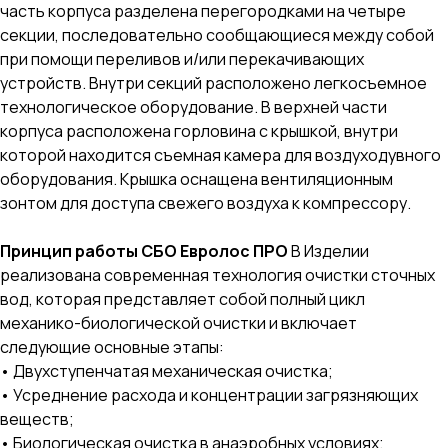
часть корпуса разделена перегородками на четыре
секции, последовательно сообщающиеся между собой
при помощи переливов и/или перекачивающих
устройств. Внутри секций расположено легкосъемное
технологическое оборудование. В верхней части
корпуса расположена горловина с крышкой, внутри
которой находится съемная камера для воздуходувного
оборудования. Крышка оснащена вентиляционным
зонтом для доступа свежего воздуха к компрессору.
Принцип работы СБО Евролос ПРО
В Изделии
реализована современная технология очистки сточных
вод, которая представляет собой полный цикл
механико-биологической очистки и включает
следующие основные этапы:
• Двухступенчатая механическая очистка;
• Усреднение расхода и концентрации загрязняющих
веществ;
• Биологическая очистка в анаэробных условиях;