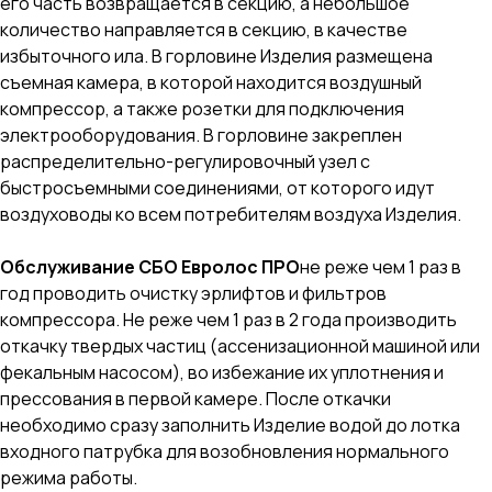
его часть возвращается в секцию, а небольшое
количество направляется в секцию, в качестве
избыточного ила. В горловине Изделия размещена
съемная камера, в которой находится воздушный
компрессор, а также розетки для подключения
электрооборудования. В горловине закреплен
распределительно-регулировочный узел с
быстросъемными соединениями, от которого идут
воздуховоды ко всем потребителям воздуха Изделия.
Обслуживание СБО Евролос ПРО
не реже чем 1 раз в
год проводить очистку эрлифтов и фильтров
компрессора. Не реже чем 1 раз в 2 года производить
откачку твердых частиц (ассенизационной машиной или
фекальным насосом), во избежание их уплотнения и
прессования в первой камере. После откачки
необходимо сразу заполнить Изделие водой до лотка
входного патрубка для возобновления нормального
режима работы.