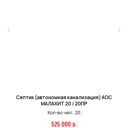
Септик (автономная канализация) АОС
МАЛАХИТ 20 / 20ПР
Кол-во чел.: 20
Залп. сброс: 999 л.
р.
525 000
Произв-ть: 4 м.куб/сутки