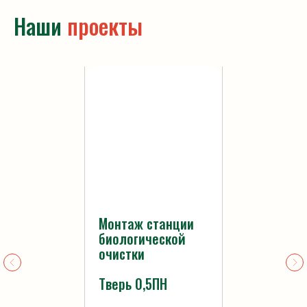
Наши
проекты
Кессоны
Погреба
Комплектующие
Жироуловители
Политика
конфиденциальности
Статьи
Монтаж станции
биологической
очистки
Тверь 0,5ПН