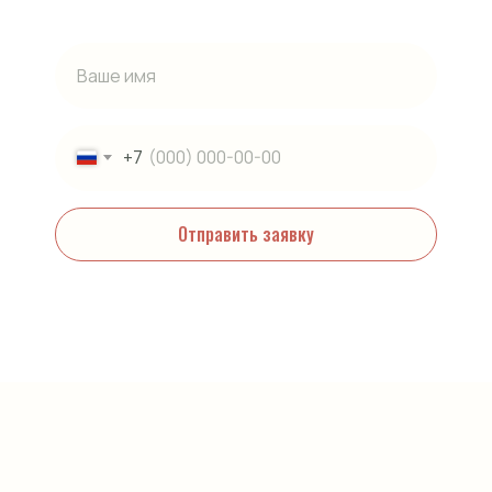
© 2019 «Эко Нева». Все права защищены.
Септики
+7
Гарантии
Юридическая информация
Отправить заявку
О компании
Наши проекты
Нажимая на кнопку, вы даете согласие на обработку персональных
данных и соглашаетесь c политикой конфиденциальности
Контакты
+7 921 090-45-15