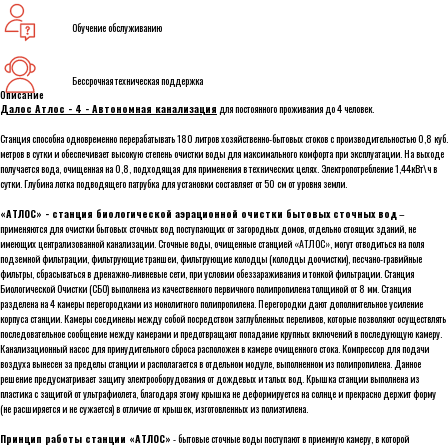
Обучение обслуживанию
Бессрочная техническая поддержка
Описание
Далос Атлос - 4 - Автономная канализация
для постоянного проживания до 4 человек.
Станция способна одновременно перерабатывать 180 литров хозяйственно-бытовых стоков с производительностью 0,8 куб.
метров в сутки и обеспечивает высокую степень очистки воды для максимального комфорта при эксплуатации. На выходе
получается вода, очищенная на 0,8, подходящая для применения в технических целях. Электропотребление 1,44кВт\ч в
сутки. Глубина лотка подводящего патрубка для установки составляет от 50 cм от уровня земли.
«АТЛОС» - станция биологической аэрационной очистки бытовых сточных вод
–
применяются для очистки бытовых сточных вод поступающих от загородных домов, отдельно стоящих зданий, не
имеющих централизованной канализации. Сточные воды, очищенные станцией «АТЛОС», могут отводиться на поля
подземной фильтрации, фильтрующие траншеи, фильтрующие колодцы (колодцы доочистки), песчано-гравийные
фильтры, сбрасываться в дренажно-ливневые сети, при условии обеззараживания и тонкой фильтрации. Станция
Биологической Очистки (СБО) выполнена из качественного первичного полипропилена толщиной от 8 мм. Станция
разделена на 4 камеры перегородками из монолитного полипропилена. Перегородки дают дополнительное усиление
корпуса станции. Камеры соединены между собой посредством заглубленных переливов, которые позволяют осуществлять
последовательное сообщение между камерами и предотвращают попадание крупных включений в последующую камеру.
Канализационный насос для принудительного сброса расположен в камере очищенного стока. Компрессор для подачи
воздуха вынесен за пределы станции и располагается в отдельном модуле, выполненном из полипропилена. Данное
решение предусматривает защиту электрооборудования от дождевых и талых вод. Крышка станции выполнена из
пластика с защитой от ультрафиолета, благодаря этому крышка не деформируется на солнце и прекрасно держит форму
(не расширяется и не сужается) в отличие от крышек, изготовленных из полиэтилена.
Принцип работы станции «АТЛОС»
- бытовые сточные воды поступают в приемную камеру, в которой