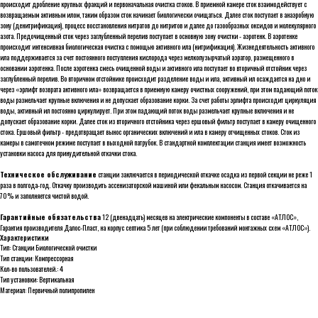
происходит дробление крупных фракций и первоначальная очистка стоков. В приемной камере сток взаимодействует с
возвращаемым активным илом, таким образом сток начинает биологически очищаться. Далее сток поступает в анаэробную
зону (денитрификация), процесс восстановления нитратов до нитритов и далее до газообразных оксидов и молекулярного
азота. Предочищенный сток через заглубленный перелив поступает в основную зону очистки - аэротенк. В аэротенке
происходит интенсивная биологическая очистка с помощью активного ила (нитрификация). Жизнедеятельность активного
ила поддерживается за счет постоянного поступления кислорода через мелкопузырчатый аэратор, размещенного в
основании аэротенка. После аэротенка смесь очищенной воды и активного ила поступает во вторичный отстойник через
заглубленный перелив. Во вторичном отстойнике происходит разделение воды и ила, активный ил осаждается на дно и
через «эрлифт возврата активного ила» возвращается в приемную камеру очистных сооружений, при этом падающий поток
воды размельчает крупные включения и не допускает образование корки. За счет работы эрлифта происходит циркуляция
воды, активный ил постоянно циркулирует. При этом падающий поток воды размельчает крупные включения и не
допускает образование корки. Далее сток из вторичного отстойника через ершовый фильтр поступает в камеру очищенного
стока. Ершовый фильтр - предотвращает вынос органических включений и ила в камеру отчищенных стоков. Сток из
камеры в самотечном режиме поступает в выходной патрубок. В стандартной комплектации станция имеет возможность
установки насоса для принудительной откачки стока.
Техническое обслуживание
станции заключается в периодической откачке осадка из первой секции не реже 1
раза в полгода-год. Откачку производить ассенизаторской машиной или фекальным насосом. Станция откачивается на
70% и заполняется чистой водой.
Гарантийные обязательства
12 (двенадцать) месяцев на электрические компоненты в составе «АТЛОС»,
Гарантия производителя Далос-Пласт, на корпус септика 5 лет (при соблюдении требований монтажных схем «АТЛОС»).
Характеристики
Тип: Станции Биологической очистки
Тип станции: Компрессорная
Кол-во пользователей.: 4
Тип установки: Вертикальная
Материал: Первичный полипропилен