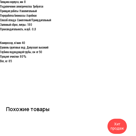
Толщина корпуса, мм: 8
Подключение электричества: Требуется
Принцип работы: Накопительный
Переработка биомассы: Аэробная
Способ отвода: Самотечный/Принудительный
Залповый сброс, литры.: 180
Производительность, м.куб.: 0,8
Компрессор, л/мин: 40
Уровень грунтовых вод: Допускает высокий
Глубина подводящей трубы, см: от 50
Процент очистки: 80%
Вес, кг: 85
Похожие товары
Хит
продаж