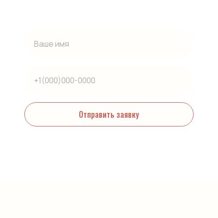
Гарантии
Юридическая информация
О компании
Наши проекты
Контакты
Отправить заявку
+7 921 090-45-15
Нажимая на кнопку, вы даете согласие на обработку персональных
данных и соглашаетесь c политикой конфиденциальности
Кессоны
Погреба
Комплектующие
Жироуловители