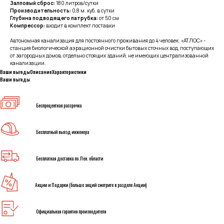
Залповый сброс:
180 литров/сутки
Производительность:
0,8 м. куб. в сутки
Глубина подводящего патрубка:
от 50 см
Компрессор:
входит в комплект поставки
Автономная канализация для постоянного проживания до 4 человек. «АТЛОС» -
станция биологической аэрационной очистки бытовых сточных вод, поступающих
от загородных домов, отдельно стоящих зданий, не имеющих централизованной
канализации.
Ваши выгоды
Описание
Характеристики
Ваши выгоды
Беспроцентная рассрочка
Бесплатный выезд инженера
Бесплатная доставка по Лен. области
Акции и Подарки (больше акций смотрите в разделе Акции)
Официальная гарантия производителя