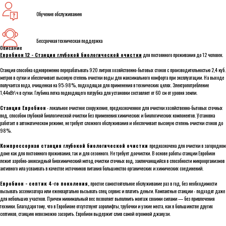
Обучение обслуживанию
Бессрочная техническая поддержка
Описание
Евробион 12 - Станция глубокой биологической очистки
для постоянного проживания до 12 человек.
Станция способна одновременно перерабатывать 920 литров хозяйственно-бытовых стоков с производительностью 2,4 куб.
метров в сутки и обеспечивает высокую степень очистки воды для максимального комфорта при эксплуатации. На выходе
получается вода, очищенная на 95-98%, подходящая для применения в технических целях. Электропотребление
1,44кВт\ч в сутки. Глубина лотка подводящего патрубка для установки составляет от 60 cм от уровня земли.
Станция Евробион
- локальное очистное сооружение, предназначенное для очистки хозяйственно-бытовых сточных
вод, способом глубокой биологической очистки без применения химических и биологических компонентов. Установка
работает в автоматическом режиме, не требует сложного обслуживания и обеспечивает высокую степень очистки стоков до
98%.
Компрессорная станция глубокой биологической очистки
предназначена для очистки в загородном
доме как для постоянного проживания, так и для сезонного. Не требует доочистки. В основе работы станции Евробион
лежит аэробно-аноксидный биохимический метод очистки сточных вод, заключающийся в способности микроорганизмов
активного ила усваивать в качестве источников питания большинство органических и химических соединений.
Евробион - септик 4-го поколения,
простое самостоятельное обслуживание раз в год, без необходимости
вызывать ассенизатора или ежеквартально вызывать спец сервис и платить деньги. Компактные станции - подходят даже
для небольших участков. Причем минимальный вес позволяет выполнить монтаж своими силами — без привлечения
техники. Благодаря тому, что в Евробионе отсутствуют аэролифты, трубочки и узкие места, как в большинстве других
септиков, станцию невозможно засорить. Евробион выдержит слив самой огромной джакузи.