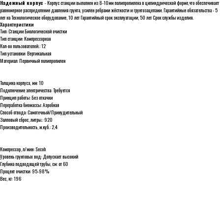
Надежный корпус
- Корпус станции выполнен из 8-10мм полипропилена в цилиндрической форме,что обеспечивает
равномерное распределение давления грунта, усилен ребрами жёсткости и грунтозацепами. Гарантийные обязательства - 5
лет на Технологическое оборудование, 10 лет Гарантийный срок эксплуатации, 50 лет Срок службы изделия.
Характеристики
Тип: Станции Биологической очистки
Тип станции: Компрессорная
Кол-во пользователей.: 12
Тип установки: Вертикальная
Материал: Первичный полипропилен
Толщина корпуса, мм: 10
Подключение электричества: Требуется
Принцип работы: Без откачки
Переработка биомассы: Аэробная
Способ отвода: Самотечный/Принудительный
Залповый сброс, литры.: 920
Производительность, м.куб.: 2,4
Компрессор, л/мин: Secoh
Уровень грунтовых вод: Допускает высокий
Глубина подводящей трубы, см: от 60
Процент очистки: 95-98%
Вес, кг: 196