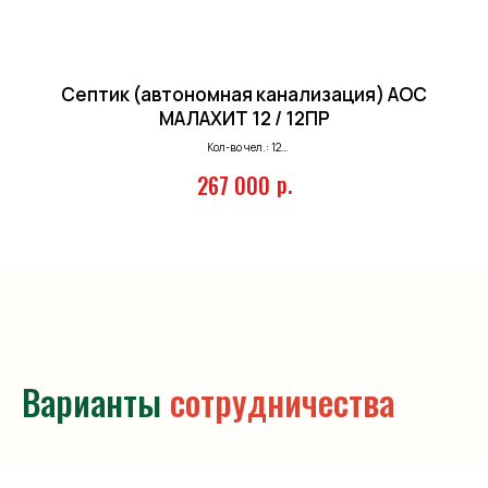
Септик (автономная канализация) АОС
МАЛАХИТ 12 / 12ПР
Кол-во чел.: 12
Залп. сброс: 645 л.
р.
267 000
Произв-ть: 2,5 м.куб/сутки
Варианты
сотрудничества