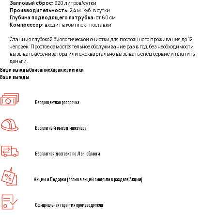
Залповый сброс:
920 литров/сутки
Производительность:
2,4 м. куб. в сутки
Глубина подводящего патрубка:
от 60 см
Компрессор:
входит в комплект поставки
Станция глубокой биологической очистки для постоянного проживания до 12
человек. Простое самостоятельное обслуживание раз в год, без необходимости
вызывать ассенизатора или ежеквартально вызывать спец сервис и платить
деньги.
Ваши выгоды
Описание
Характеристики
Ваши выгоды
Беспроцентная рассрочка
Бесплатный выезд инженера
Бесплатная доставка по Лен. области
Акции и Подарки (больше акций смотрите в разделе Акции)
Официальная гарантия производителя