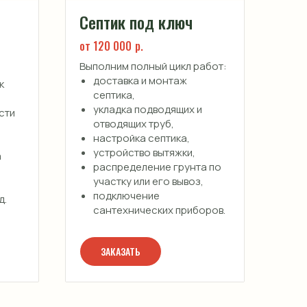
Септик под ключ
от 120 000
р.
Выполним полный цикл работ:
доставка и монтаж
к
септика,
укладка подводящих и
сти
отводящих труб,
настройка септика,
устройство вытяжки,
а
распределение грунта по
участку или его вывоз,
подключение
д.
сантехнических приборов.
ЗАКАЗАТЬ