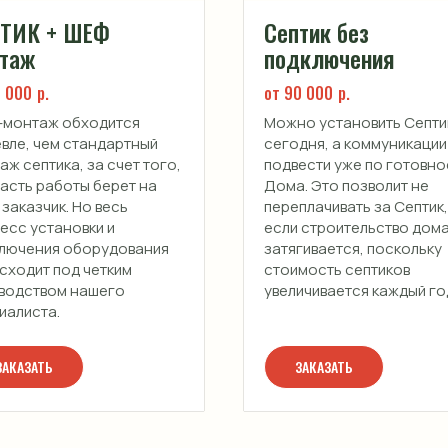
ПТИК + ШЕФ
Септик без
таж
подключения
5 000
р.
от 90 000
р.
монтаж обходится
Можно установить Септи
вле, чем стандартный
сегодня, а коммуникации
аж септика, за счет того,
подвести уже по готовно
часть работы берет на
Дома. Это позволит не
 заказчик. Но весь
переплачивать за Септик,
есс установки и
если строительство дом
лючения оборудования
затягивается, поскольку
сходит под четким
стоимость септиков
водством нашего
увеличивается каждый го
иалиста.
ЗАКАЗАТЬ
ЗАКАЗАТЬ