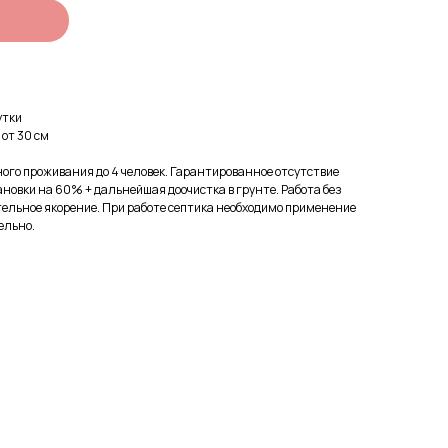
и
сутки
:
от 30 см
ого проживания до 4 человек. Гарантированное отсутствие
ановки на 60% + дальнейшая доочистка в грунте. Работа без
тельное якорение. При работе септика необходимо применение
ельно.