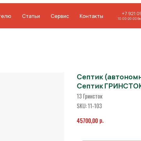
+7 921 0
телю
Статьи
Сервис
Контакты
10:00-20:00 б
Септик (автономн
Септик ГРИНСТОК
13 Гринсток
SKU:
11-103
р.
45700,00