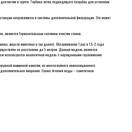
доочистки в грунте. Глубина лотка подводящего патрубка для установки
 станции направляются в системы дополнительной фильтрации. Это может
м, является Горизонтальным септиком очистки стоков.
иены, шерсти животных и так далее). Обслуживание 1 раз в 1,5-2 года
уществлён на расстояние до 5 метров. Данная модель является
0 см используется аналогичная модель с наращенными горловинами.
ерывной машинной намотки, из многослойного композиционного
 дополнительное якорения. Схема течения воды – самотечная.