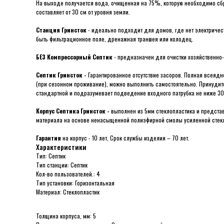
На выходе получается вода, очищенная на 75%, которую необходимо сбра
составляет от 30 cм от уровня земли.
Станция Гринсток
- идеально подходит для домов, где нет электричес
быть фильтрационное поле, дренажная траншея или колодец.
БЕЗ Компрессорный Септик
- предназначен для очистки хозяйственно-
Септик Гринсток -
Гарантированное отсутствие засоров. Полная всеяднос
(при сезонном проживание), можно выполнить самостоятельно. Принуди
стандартной и подразумевает подведение входного патрубка не ниже 30
Корпус Септика Гринсток -
выполнен из 5мм стеклопластика и предста
материала на основе ненасыщенной полиэфирной смолы усиленной стекл
Гарантия
на корпус - 10 лет, Срок службы изделия – 70 лет.
Характеристики
Тип: Септик
Тип станции: Септик
Кол-во пользователей.: 4
Тип установки: Горизонтальная
Материал: Стеклопластик
Толщина корпуса, мм: 5