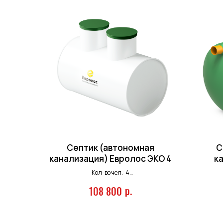
Септик (автономная
С
канализация) Евролос ЭКО 4
к
Кол-во чел.: 4
Залп. сброс: 200 л.
р.
108 800
Произв-ть: 0,8 м.куб/сутки