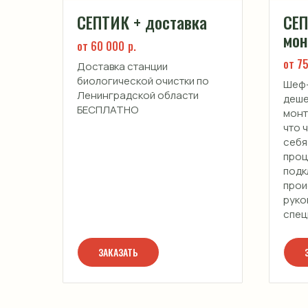
СЕПТИК + доставка
СЕ
мон
от 60 000
р.
от 7
Доставка станции
биологической очистки по
Шеф-
Ленинградской области
деше
БЕСПЛАТНО
монт
что 
себя
проц
подк
прои
руко
спец
ЗАКАЗАТЬ