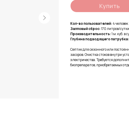
Купить
Кол-во пользователей:
4 человек
Залповый сброс:
170 литров/сутк
Производительность:
1 м. куб. в 
Глубина подводящего патрубка
Септик для сезонного или постоянн
засоров. Очистка стоков внутри уст
электричества. Требуется дополни
биопрепаратов, приобретаемых отд