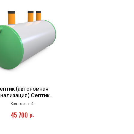
ептик (автономная
анализация) Септик
ГРИНСТОК 2,0
Кол-во чел.: 4
Залп. сброс: 170 л.
р.
45 700
Произв-ть: 1 м.куб/сутки