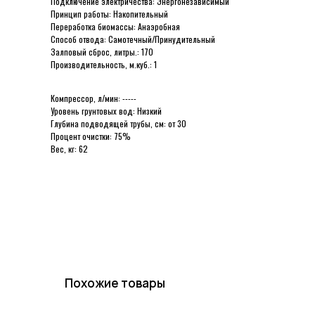
Подключение электричества: Энергонезависимый
Принцип работы: Накопительный
Переработка биомассы: Анаэробная
Способ отвода: Самотечный/Принудительный
Залповый сброс, литры.: 170
Производительность, м.куб.: 1
Компрессор, л/мин: -----
Уровень грунтовых вод: Низкий
Глубина подводящей трубы, см: от 30
Процент очистки: 75%
Вес, кг: 62
Похожие товары