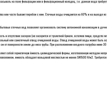
сывать на поле фильтрации или в фильтрационный колодец, т.е. данная вода требует 
тва или часто бывают перебои с ним. Сточные воды очищаются на 60% и на выходе из
бытовых сточных вод позволяет организовать систему автономной канализации в дачно
ть и отсутствие засоров (не засорится от туалетной бумаги, остатков пищи, средств гиг
тельный или самотечный отвод очищенной воды. Отвод очищенной воды может быть ос
 см от поверхности земли до низа трубы. При расположении входного патрубка ниже 3
вляет собой герметичную ёмкость цилиндрической формы, изготовленную методом непр
оволокном, емкость обладает кольцевой жесткостью не менее SN1500 Н/м2. Требуется