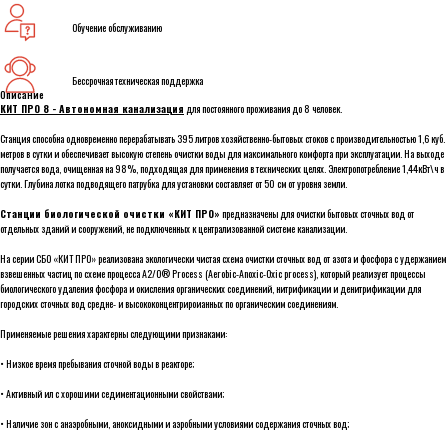
Обучение обслуживанию
Бессрочная техническая поддержка
Описание
КИТ ПРО 8 - Автономная канализация
для постоянного проживания до 8 человек.
Станция способна одновременно перерабатывать 395 литров хозяйственно-бытовых стоков с производительностью 1,6 куб.
метров в сутки и обеспечивает высокую степень очистки воды для максимального комфорта при эксплуатации. На выходе
получается вода, очищенная на 98%, подходящая для применения в технических целях. Электропотребление 1,44кВт\ч в
сутки. Глубина лотка подводящего патрубка для установки составляет от 50 cм от уровня земли.
Станции биологической очистки «КИТ ПРО»
предназначены для очистки бытовых сточных вод от
отдельных зданий и сооружений, не подключенных к централизованной системе канализации.
На серии СБО «КИТ ПРО» реализована экологически чистая схема очистки сточных вод от азота и фосфора с удержанием
взвешенных частиц по схеме процесса А2/О® Process (Aerobic-Anoxic-Oxic process), который реализует процессы
биологического удаления фосфора и окисления органических соединений, нитрификации и денитрификации для
городских сточных вод средне- и высококонцентрироианных по органическим соединениям.
Применяемые решения характерны следующими признаками:
• Низкое время пребывания сточной воды в реакторе;
• Активный ил с хорошими седиментационными свойствами;
• Наличие зон с анаэробными, аноксидными и аэробными условиями содержания сточных вод;