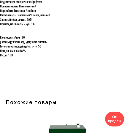
Подключение электричества: Требуется
Принцип работы: Накопительный
Переработка биомассы: Аэробная
Способ отвода: Самотечный/Принудительный
Залповый сброс, литры.: 395
Производительность, м.куб.: 1,6
Компрессор, л/мин: 80
Уровень грунтовых вод: Допускает высокий
Глубина подводящей трубы, см: от 50
Процент очистки: 98%
Вес, кг: 188
Похожие товары
Хит
продаж