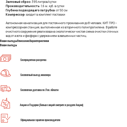
Залповый сброс:
395 литров/сутки
Производительность:
1,6 м. куб. в сутки
Глубина подводящего патрубка:
от 50 см
Компрессор:
входит в комплект поставки
Автономная канализация для постоянного проживания до 8 человек. КИТ ПРО –
компрессорная станция, выполненная из вторичного полипропилена. В работе
очистного сооружения реализована экологически чистая схема очистки сточных
вод от азота и фосфора с удержанием взвешенных частиц.
Ваши выгоды
Описание
Характеристики
Ваши выгоды
Беспроцентная рассрочка
Бесплатный выезд инженера
Бесплатная доставка по Лен. области
Акции и Подарки (больше акций смотрите в разделе Акции)
Официальная гарантия производителя