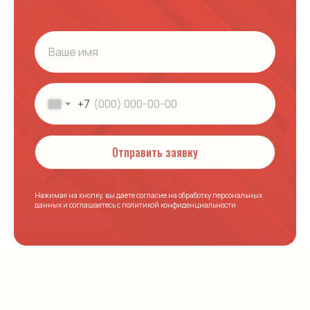
Гарантии
Юридическая информация
О компании
Наши проекты
+7
Контакты
Отправить заявку
+7 921 090-45-15
Нажимая на кнопку, вы даете согласие на обработку персональных
данных и соглашаетесь c политикой конфиденциальности
Кессоны
Погреба
Комплектующие
Жироуловители