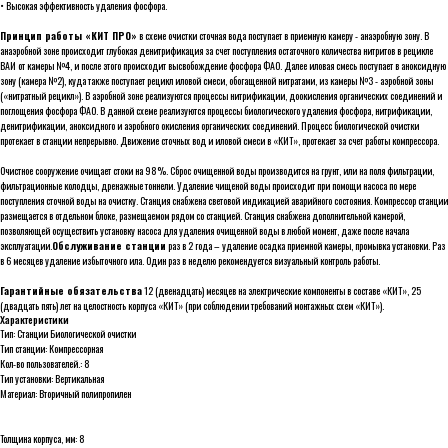
• Высокая эффективность удаления фосфора.
Принцип работы «КИТ ПРО»
в схеме очистки сточная вода поступает в приемную камеру - анаэробную зону. В
анаэробной зоне происходит глубокая денитрификация за счет поступления остаточного количества нитритов в рецикле
ВАИ от камеры №4, и после этого происходит высвобождение фосфора ФАО. Далее иловая смесь поступает в аноксидную
зону (камера №2), куда также поступает рецикл иловой смеси, обогащенной нитратами, из камеры №3 - аэробной зоны
(«нитратный рецикл»). В аэробной зоне реализуются процессы нитрификации, доокисления органических соединений и
поглощения фосфора ФАО. В данной схеме реализуются процессы биологического удаления фосфора, нитрификации,
денитрификации, аноксидного и аэробного окисления органических соединений. Процесс биологической очистки
протекает в станции непрерывно. Движение сточных вод и иловой смеси в «КИТ», протекает за счет работы компрессора.
Очистное сооружение очищает стоки на 98%. Сброс очищенной воды производится на грунт, или на поля фильтрации,
фильтрационные колодцы, дренажные тоннели. Удаление чищеной воды происходит при помощи насоса по мере
поступления сточной воды на очистку. Станция снабжена световой индикацией аварийного состояния. Компрессор станции
размещается в отдельном блоке, размещаемом рядом со станцией. Станция снабжена дополнительной камерой,
позволяющей осуществить установку насоса для удаления очищенной воды в любой момент, даже после начала
эксплуатации.
Обслуживание станции
раз в 2 года – удаление осадка приемной камеры, промывка установки. Раз
в 6 месяцев удаление избыточного ила. Один раз в неделю рекомендуется визуальный контроль работы.
Гарантийные обязательства
12 (двенадцать) месяцев на электрические компоненты в составе «КИТ», 25
(двадцать пять) лет на целостность корпуса «КИТ» (при соблюдении требований монтажных схем «КИТ»).
Характеристики
Тип: Станции Биологической очистки
Тип станции: Компрессорная
Кол-во пользователей.: 8
Тип установки: Вертикальная
Материал: Вторичный полипропилен
Толщина корпуса, мм: 8